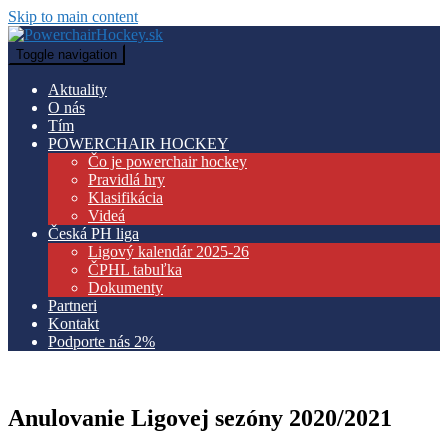
Skip to main content
Toggle navigation
Aktuality
O nás
Tím
POWERCHAIR HOCKEY
Čo je powerchair hockey
Pravidlá hry
Klasifikácia
Videá
Česká PH liga
Ligový kalendár 2025-26
ČPHL tabuľka
Dokumenty
Partneri
Kontakt
Podporte nás 2%
Anulovanie Ligovej sezóny 2020/2021