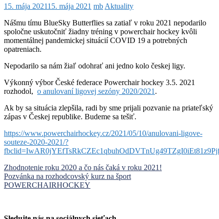
15. mája 2021
15. mája 2021
mb
Aktuality
Nášmu tímu BlueSky Butterflies sa zatiaľ v roku 2021 nepodarilo
spoločne uskutočniť žiadny tréning v powerchair hockey kvôli
momentálnej pandemickej situácií COVID 19 a potrebných
opatreniach.
Nepodarilo sa nám žiaľ odohrať ani jedno kolo českej ligy.
Výkonný výbor České federace Powerchair hockey 3.5. 2021
rozhodol,
o anulovaní ligovej sezóny 2020/2021
.
Ak by sa situácia zlepšila, radi by sme prijali pozvanie na priateľský
zápas v Českej republike. Budeme sa tešiť.
https://www.powerchairhockey.cz/2021/05/10/anulovani-ligove-
souteze-2020-2021/?
fbclid=IwAR0jYEfTsRkCZEc1qbuhOdDVTnUg49TZgI0iEt81z9P
Navigácia
Zhodnotenie roku 2020 a čo nás čaká v roku 2021!
Pozvánka na rozhodcovský kurz na šport
v
POWERCHAIRHOCKEY
článku
Sledujte nás na sociálnych sieťach