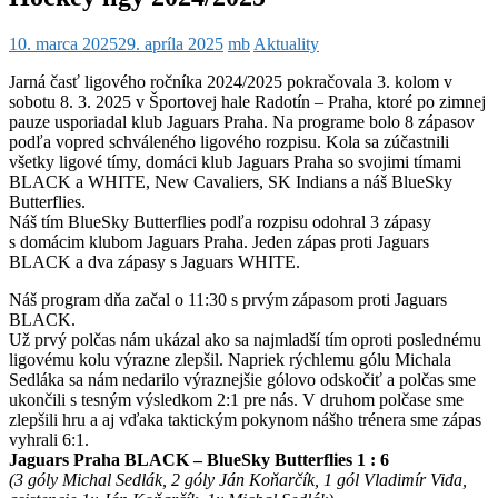
10. marca 2025
29. apríla 2025
mb
Aktuality
Jarná časť ligového ročníka 2024/2025 pokračovala 3. kolom v
sobotu 8. 3. 2025 v Športovej hale Radotín – Praha, ktoré po zimnej
pauze usporiadal klub Jaguars Praha. Na programe bolo 8 zápasov
podľa vopred schváleného ligového rozpisu. Kola sa zúčastnili
všetky ligové tímy, domáci klub Jaguars Praha so svojimi tímami
BLACK a WHITE, New Cavaliers, SK Indians a náš BlueSky
Butterflies.
Náš tím BlueSky Butterflies podľa rozpisu odohral 3 zápasy
s domácim klubom Jaguars Praha. Jeden zápas proti Jaguars
BLACK a dva zápasy s Jaguars WHITE.
Náš program dňa začal o 11:30 s prvým zápasom proti Jaguars
BLACK.
Už prvý polčas nám ukázal ako sa najmladší tím oproti poslednému
ligovému kolu výrazne zlepšil. Napriek rýchlemu gólu Michala
Sedláka sa nám nedarilo výraznejšie gólovo odskočiť a polčas sme
ukončili s tesným výsledkom 2:1 pre nás. V druhom polčase sme
zlepšili hru a aj vďaka taktickým pokynom nášho trénera sme zápas
vyhrali 6:1.
Jaguars Praha BLACK – BlueSky Butterflies 1 : 6
(3 góly Michal Sedlák, 2 góly Ján Koňarčík, 1 gól Vladimír Vida,