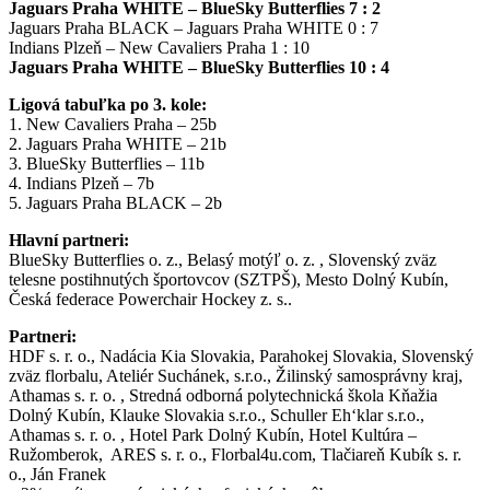
Jaguars Praha WHITE – BlueSky Butterflies 7 : 2
Jaguars Praha BLACK – Jaguars Praha WHITE 0 : 7
Indians Plzeň – New Cavaliers Praha 1 : 10
Jaguars Praha WHITE – BlueSky Butterflies 10 : 4
Ligová tabuľka po 3. kole:
1. New Cavaliers Praha – 25b
2. Jaguars Praha WHITE – 21b
3. BlueSky Butterflies – 11b
4. Indians Plzeň – 7b
5. Jaguars Praha BLACK – 2b
Hlavní partneri:
BlueSky Butterflies o. z., Belasý motýľ o. z. , Slovenský zväz
telesne postihnutých športovcov (SZTPŠ), Mesto Dolný Kubín,
Česká federace Powerchair Hockey z. s..
Partneri:
HDF s. r. o., Nadácia Kia Slovakia, Parahokej Slovakia, Slovenský
zväz florbalu, Ateliér Suchánek, s.r.o., Žilinský samosprávny kraj,
Athamas s. r. o. , Stredná odborná polytechnická škola Kňažia
Dolný Kubín, Klauke Slovakia s.r.o., Schuller Eh‘klar s.r.o.,
Athamas s. r. o. , Hotel Park Dolný Kubín, Hotel Kultúra –
Ružomberok, ARES s. r. o., Florbal4u.com, Tlačiareň Kubík s. r.
o., Ján Franek