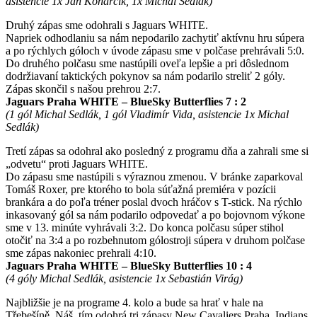
asistencie 1x Ján Koňarčík, 1x Michal Sedlák)
Druhý zápas sme odohrali s Jaguars WHITE.
Napriek odhodlaniu sa nám nepodarilo zachytiť aktívnu hru súpera
a po rýchlych góloch v úvode zápasu sme v polčase prehrávali 5:0.
Do druhého polčasu sme nastúpili oveľa lepšie a pri dôslednom
dodržiavaní taktických pokynov sa nám podarilo streliť 2 góly.
Zápas skončil s našou prehrou 2:7.
Jaguars Praha WHITE – BlueSky Butterflies 7 : 2
(1 gól Michal Sedlák, 1 gól Vladimír Vida, asistencie 1x Michal
Sedlák)
Tretí zápas sa odohral ako posledný z programu dňa a zahrali sme si
„odvetu“ proti Jaguars WHITE.
Do zápasu sme nastúpili s výraznou zmenou. V bránke zaparkoval
Tomáš Roxer, pre ktorého to bola súťažná premiéra v pozícii
brankára a do poľa tréner poslal dvoch hráčov s T-stick. Na rýchlo
inkasovaný gól sa nám podarilo odpovedať a po bojovnom výkone
sme v 13. minúte vyhrávali 3:2. Do konca polčasu súper stihol
otočiť na 3:4 a po rozbehnutom gólostroji súpera v druhom polčase
sme zápas nakoniec prehrali 4:10.
Jaguars Praha WHITE – BlueSky Butterflies 10 : 4
(4 góly Michal Sedlák, asistencie 1x Sebastián Virág)
Najbližšie je na programe 4. kolo a bude sa hrať v hale na
Třebešíně. Náš tím odohrá tri zápasy New Cavaliers Praha, Indians