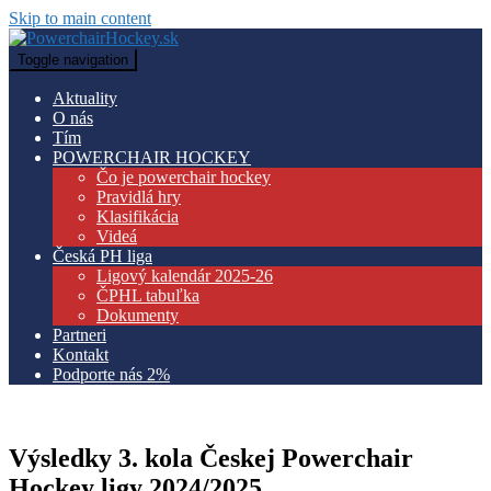
Skip to main content
Toggle navigation
Aktuality
O nás
Tím
POWERCHAIR HOCKEY
Čo je powerchair hockey
Pravidlá hry
Klasifikácia
Videá
Česká PH liga
Ligový kalendár 2025-26
ČPHL tabuľka
Dokumenty
Partneri
Kontakt
Podporte nás 2%
Výsledky 3. kola Českej Powerchair
Hockey ligy 2024/2025