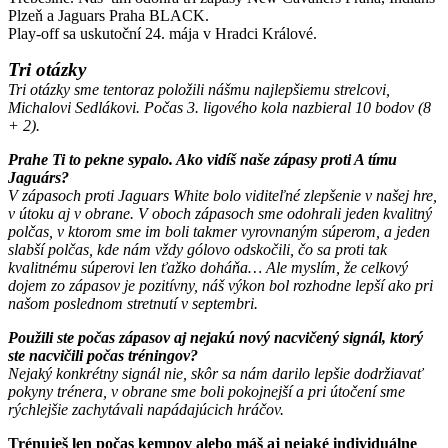
Plzeň a Jaguars Praha BLACK.
Play-off sa uskutoční 24. mája v Hradci Králové.
Tri otázky
Tri otázky sme tentoraz položili nášmu najlepšiemu strelcovi,
Michalovi Sedlákovi. Počas 3. ligového kola nazbieral 10 bodov (8
+ 2).
Prahe Ti to pekne sypalo. Ako vidíš naše zápasy proti A tímu
Jaguárs?
V zápasoch proti Jaguars White bolo viditeľné zlepšenie v našej hre,
v útoku aj v obrane. V oboch zápasoch sme odohrali jeden kvalitný
polčas, v ktorom sme im boli takmer vyrovnaným súperom, a jeden
slabší polčas, kde nám vždy gólovo odskočili, čo sa proti tak
kvalitnému súperovi len ťažko doháňa… Ale myslím, že celkový
dojem zo zápasov je pozitívny, náš výkon bol rozhodne lepší ako pri
našom poslednom stretnutí v septembri.
Použili ste počas zápasov aj nejakú nový nacvičený signál, ktorý
ste nacvičili počas tréningov?
Nejaký konkrétny signál nie, skôr sa nám darilo lepšie dodržiavať
pokyny trénera, v obrane sme boli pokojnejší a pri útočení sme
rýchlejšie zachytávali napádajúcich hráčov.
Trénuješ len počas kempov alebo máš aj nejaké individuálne