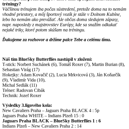
tréningy?
Väčšinou trénujem iba počas sústredení, pretože doma na to nemám
vhodné priestory, a môj športový vozík je stále v Dolnom Kubíne,
lebo ho nemám ako prevážať. Ale občas doma sledujem zápasy,
napr. naposledy z majstrovstiev Európy, kde sa snažím odkukať
nejaké triky, ktoré potom skúšam na tréningu.
Ďakujeme za rozhovor a držíme palce Tebe a celému tímu.
Náš tím BlueSky Butterflies nastúpil v zložení:
T-stick: Norbert Suchánek (6), Tomáš Roxer (7), Martin Burian (8),
Sebastian Virág (17)
Hokejky: Adam Kovačič (2), Lucia Mrkvicová (3), Ján Koňarčík
(9), Vladimír Vida (10),
Michal Sedlák (11)
Tréner: Radovan Cibák
Technik: Jozef Roxer
Výsledky 3.ligového kola:
New Cavaliers Praha – Jaguars Praha BLACK 4 : 5p
Jaguars Praha WHITE – Indians Plzeň 15 : 0
Jaguars Praha BLACK – BlueSky Butterflies 1 : 6
Indians Plzeň – New Cavaliers Praha 2 : 14