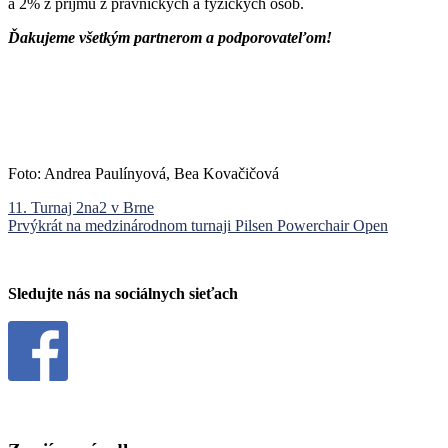
a 2% z príjmu z právnických a fyzických osôb.
Ďakujeme všetkým partnerom a podporovateľom!
Foto: Andrea Paulínyová, Bea Kovačičová
Navigácia
11. Turnaj 2na2 v Brne
Prvýkrát na medzinárodnom turnaji Pilsen Powerchair Open
v
článku
Sledujte nás na sociálnych sieťach