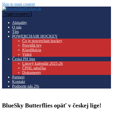
Skip to main content
Toggle navigation
Aktuality
O nás
Tím
POWERCHAIR HOCKEY
Čo je powerchair hockey
Pravidlá hry
Klasifikácia
Videá
Česká PH liga
Ligový kalendár 2025-26
ČPHL tabuľka
Dokumenty
Partneri
Kontakt
Podporte nás 2%
BlueSky Butterflies opäť v českej lige!