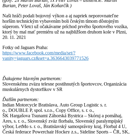
(góly: 2x Martin Burian, 1x Peter Lovaš – asistencie: Martin
Burian, Peter Lovaš, Ján Koňarčík )
Naši hráči podali bojovný výkon a aj napriek neporovnateľne
horším technickým vybavením boli českým tímom dôstojným
súperom. Všetci už očakávame príchod prvého športového vozíka,
ktorý by mal mať premiéru už na najbližšom druhom kole v Plzni,
20. 11. 2021
Fotky od Jaguars Praha:
https://www.facebook.com/media/set/?
vanity=jaguars.cz&set=a.3636643039771526
Ďakujeme hlavným partnerom:
Slovenskému zväzu telesne postihnutých športovcov, Organizácia
muskulárnych dystorfikov v SR
Ďalším partnerom:
Indian Motorcycle Bratislava, Auto Group Logistic s. r.
o., DOUBLE P, spol. s.r.o., Copy Office, s. r. o.,
ŠK Hargašova Tsunami Záhorská Bystrica – Skóruj a pomáhaj,
Ares, s. r. o., Slovenský zväz florbalu, Slovenský paralympijský
výbor, LetMo s. r. o., Bratislavský samosprávny kraj, Florbal 4 U,
Česká federace Powerchair Hockey z.s., Sideline Sports – ČR, SK,