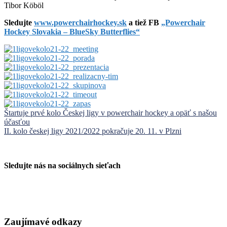
Tibor Köböl
Sledujte
www.powerchairhockey.sk
a tiež FB
„Powerchair
Hockey Slovakia – BlueSky Butterflies“
Navigácia
Štartuje prvé kolo Českej ligy v powerchair hockey a opäť s našou
účasťou
v
II. kolo českej ligy 2021/2022 pokračuje 20. 11. v Plzni
článku
Sledujte nás na sociálnych sieťach
Zaujímavé odkazy