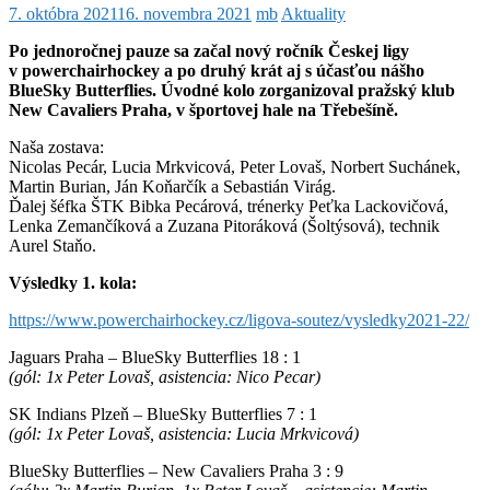
7. októbra 2021
16. novembra 2021
mb
Aktuality
Po jednoročnej pauze sa začal nový ročník Českej ligy
v powerchairhockey a po druhý krát aj s účasťou nášho
BlueSky Butterflies. Úvodné kolo zorganizoval pražský klub
New Cavaliers Praha, v športovej hale na Třebešíně.
Naša zostava:
Nicolas Pecár, Lucia Mrkvicová, Peter Lovaš, Norbert Suchánek,
Martin Burian, Ján Koňarčík a Sebastián Virág.
Ďalej šéfka ŠTK Bibka Pecárová, trénerky Peťka Lackovičová,
Lenka Zemančíková a Zuzana Pitoráková (Šoltýsová), technik
Aurel Staňo.
Výsledky 1. kola:
https://www.powerchairhockey.cz/ligova-soutez/vysledky2021-22/
Jaguars Praha – BlueSky Butterflies 18 : 1
(gól: 1x Peter Lovaš, asistencia: Nico Pecar)
SK Indians Plzeň – BlueSky Butterflies 7 : 1
(gól: 1x Peter Lovaš, asistencia: Lucia Mrkvicová)
BlueSky Butterflies – New Cavaliers Praha 3 : 9