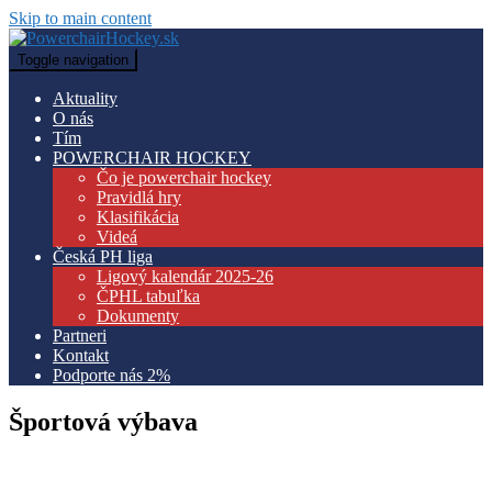
Skip to main content
Toggle navigation
Aktuality
O nás
Tím
POWERCHAIR HOCKEY
Čo je powerchair hockey
Pravidlá hry
Klasifikácia
Videá
Česká PH liga
Ligový kalendár 2025-26
ČPHL tabuľka
Dokumenty
Partneri
Kontakt
Podporte nás 2%
Športová výbava