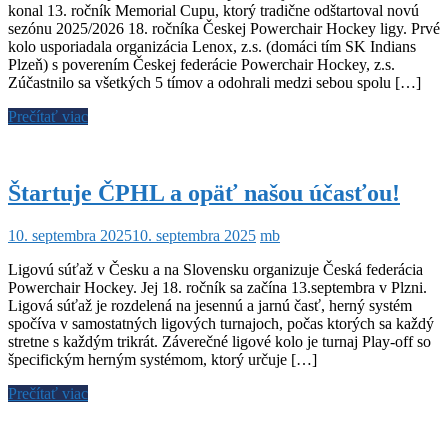
konal 13. ročník Memorial Cupu, ktorý tradične odštartoval novú
sezónu 2025/2026 18. ročníka Českej Powerchair Hockey ligy. Prvé
kolo usporiadala organizácia Lenox, z.s. (domáci tím SK Indians
Plzeň) s poverením Českej federácie Powerchair Hockey, z.s.
Zúčastnilo sa všetkých 5 tímov a odohrali medzi sebou spolu […]
Prečítať viac
Štartuje ČPHL a opäť našou účasťou!
10. septembra 2025
10. septembra 2025
mb
Ligovú súťaž v Česku a na Slovensku organizuje Česká federácia
Powerchair Hockey. Jej 18. ročník sa začína 13.septembra v Plzni.
Ligová súťaž je rozdelená na jesennú a jarnú časť, herný systém
spočíva v samostatných ligových turnajoch, počas ktorých sa každý
stretne s každým trikrát. Záverečné ligové kolo je turnaj Play-off so
špecifickým herným systémom, ktorý určuje […]
Prečítať viac