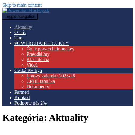
Skip to main content
Toggle navigation
Aktuality
O nás
Tím
POWERCHAIR HOCKEY
Čo je powerchair hockey
Pravidlá hry
Klasifikácia
Videá
Česká PH liga
Ligový kalendár 2025-26
ČPHL tabuľka
Dokumenty
Partneri
Kontakt
Podporte nás 2%
Kategória:
Aktuality