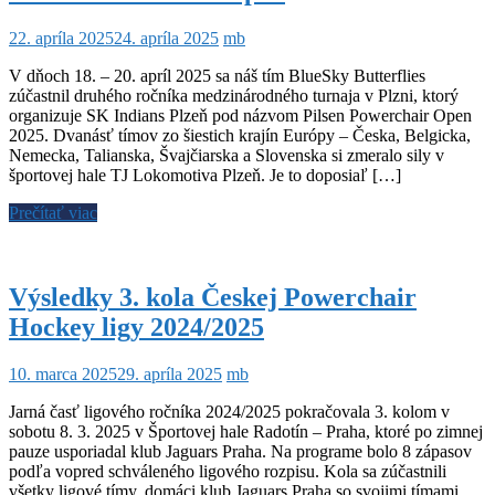
22. apríla 2025
24. apríla 2025
mb
V dňoch 18. – 20. apríl 2025 sa náš tím BlueSky Butterflies
zúčastnil druhého ročníka medzinárodného turnaja v Plzni, ktorý
organizuje SK Indians Plzeň pod názvom Pilsen Powerchair Open
2025. Dvanásť tímov zo šiestich krajín Európy – Česka, Belgicka,
Nemecka, Talianska, Švajčiarska a Slovenska si zmeralo sily v
športovej hale TJ Lokomotiva Plzeň. Je to doposiaľ […]
Prečítať viac
Výsledky 3. kola Českej Powerchair
Hockey ligy 2024/2025
10. marca 2025
29. apríla 2025
mb
Jarná časť ligového ročníka 2024/2025 pokračovala 3. kolom v
sobotu 8. 3. 2025 v Športovej hale Radotín – Praha, ktoré po zimnej
pauze usporiadal klub Jaguars Praha. Na programe bolo 8 zápasov
podľa vopred schváleného ligového rozpisu. Kola sa zúčastnili
všetky ligové tímy, domáci klub Jaguars Praha so svojimi tímami