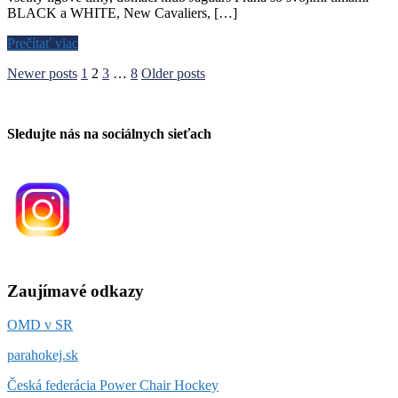
BLACK a WHITE, New Cavaliers, […]
Prečítať viac
Stránkovanie
Newer posts
1
2
3
…
8
Older posts
príspevkov
Sledujte nás na sociálnych sieťach
Zaujímavé odkazy
OMD v SR
parahokej.sk
Česká federácia Power Chair Hockey