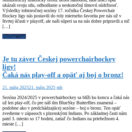
ukázali svoju silu, odhodlanie a neskutočnú tímovú súdržnosť.
Výsledky tohtoročnej sezóny 17. ročníka Českej Powerchair
Hockey ligy nás postavili do roly mierneho favorita pre nás už v
štvrtej účasti v playoff, ale naši súperi sa na nás dobre pripravili a nič
[…]
Prečítať viac
Je tu záver Českej powerchairhockey
ligy!
Čaká nás play-off a opäť aj boj o bronz!
21. mája 2025
21. mája 2025
mb
Sezóna 2024/2025 v powerchairhockey sa blíži ku koncu a čaká nás
už len play-off, čo pre náš tím BlueSky Butterflies znamená –
podobne ako v predchádzajúcej sezóne – boj o bronz. Ten opäť
zvedieme v zápasoch s plzenskými Indians. Po základnej časti nám
patrí 3. miesto so 17 bodmi, zatiaľ čo Indians na priebežnom 4.
mieste […]