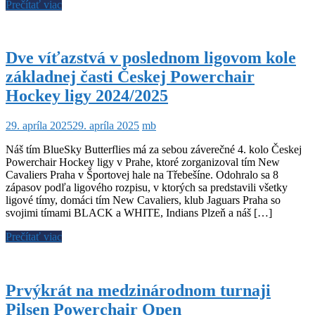
Prečítať viac
Dve víťazstvá v poslednom ligovom kole
základnej časti Českej Powerchair
Hockey ligy 2024/2025
29. apríla 2025
29. apríla 2025
mb
Náš tím BlueSky Butterflies má za sebou záverečné 4. kolo Českej
Powerchair Hockey ligy v Prahe, ktoré zorganizoval tím New
Cavaliers Praha v Športovej hale na Třebešíne. Odohralo sa 8
zápasov podľa ligového rozpisu, v ktorých sa predstavili všetky
ligové tímy, domáci tím New Cavaliers, klub Jaguars Praha so
svojimi tímami BLACK a WHITE, Indians Plzeň a náš […]
Prečítať viac
Prvýkrát na medzinárodnom turnaji
Pilsen Powerchair Open