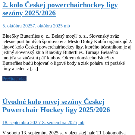
2. kolo Českej powerchairhockey ligy
sezóny 2025/2026
5. októbra 2025
7. októbra 2025
mb
BlueSky Butterflies o. z., Belasý motýľ o. z., Slovenský zväz
telesne postihnutých športovcov a Mesto Dolný Kubín organizujú 2.
ligové kolo Českej powerchairhockey ligy, ktorého účastníkom je aj
jediný slovenský klub BlueSky Butterflies. Turnaja Belasého
motýľa sa zúčastní päť klubov. Okrem domáceho BlueSky
Butterflies budú bojovať o ligové body a zisk pohára tri pražské
tímy a jeden z […]
Prečítať viac
Úvodné kolo novej sezóny Českej
Powerchair Hockey ligy 2025/2026
18. septembra 2025
18. septembra 2025
mb
V sobotu 13. septembra 2025 sa v plzenskej hale TJ Lokomotiva