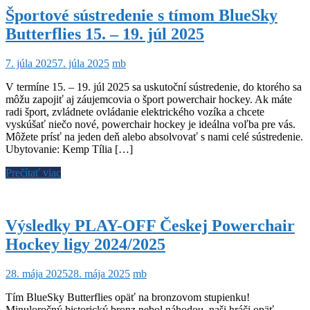
Športové sústredenie s tímom BlueSky
Butterflies 15. – 19. júl 2025
7. júla 2025
7. júla 2025
mb
V termíne 15. – 19. júl 2025 sa uskutoční sústredenie, do ktorého sa
môžu zapojiť aj záujemcovia o šport powerchair hockey. Ak máte
radi šport, zvládnete ovládanie elektrického vozíka a chcete
vyskúšať niečo nové, powerchair hockey je ideálna voľba pre vás.
Môžete prísť na jeden deň alebo absolvovať s nami celé sústredenie.
Ubytovanie: Kemp Tília […]
Prečítať viac
Výsledky PLAY-OFF Českej Powerchair
Hockey ligy 2024/2025
28. mája 2025
28. mája 2025
mb
Tím BlueSky Butterflies opäť na bronzovom stupienku!
Minuloročný historický bronz nebol náhodou, naši hráči opäť